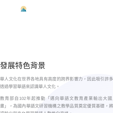
跳
至
主
要
內
容
發展特色背景
華人文化在世界各地具有高度的跨界影響力，因此吸引許
透過學習華語來認識華人文化。
教育部自102年起推動「邁向華語文教育產業輸出大國
畫」，為國內華語文研習機構之教學品質奠定優質基礎，