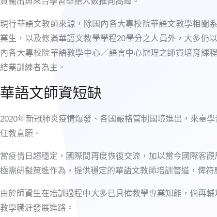
資輸出與來台學習華語人數推向高峰。
現行華語文教師來源，除國內各大專校院華語文教學相關
業生，以及修滿華語文教學學程20學分之人員外，大多仍
內各大專校院華語教學中心／語言中心辦理之師資培育課
結業訓練者為主。
華語文師資短缺
2020年新冠肺炎疫情爆發、各國嚴格管制國境進出，來臺
任教意願。
當疫情日趨穩定，國際間再度恢復交流，加以當今國際客觀
極需研擬策進作為，提供穩定的華語文教師培訓管道，俾符
由於師資生在培訓過程中大多已具備教學專業知能，倘再輔
教學職涯發展進路。