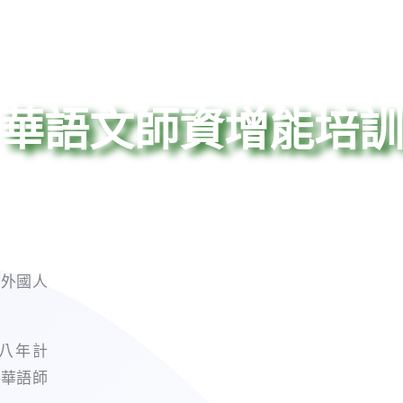
2026計畫成果展
首頁
精
華語文師資增能培
多外國人
八年計
將華語師