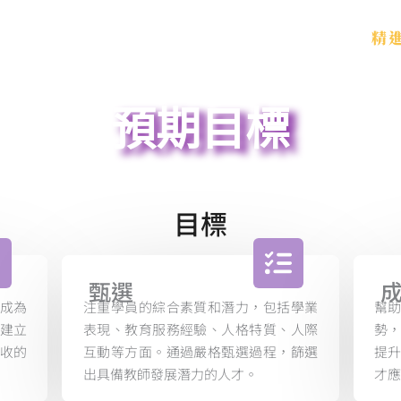
2026計畫成果展
首頁
精
預期目標
目標
甄選
成為
注重學員的綜合素質和潛力，包括學業
幫
建立
表現、教育服務經驗、人格特質、人際
勢
收的
互動等方面。通過嚴格甄選過程，篩選
提
出具備教師發展潛力的人才。
才應