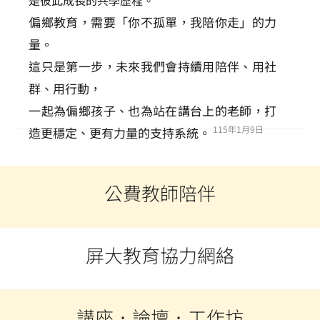
偏鄉教育，需要「你不孤單，我陪你走」的力
量。
這只是第一步，未來我們會持續用陪伴、用社
群、用行動，
一起為偏鄉孩子、也為站在講台上的老師，打
115年1月9日
造更穩定、更有力量的支持系統。
公費教師陪伴
由師培中心林顯明組長帶隊，偕同林月盛退休校長與鍾春梅退休教師，
由師培中心林顯明組長及張萬烽教授帶隊，偕同林月盛退休校長與鍾春
由賴榮飛退休校長、施怡合主任、吳季純組長前往屏東創新基地，以實
邀請吳月美社工師為偏鄉教師辦理「教師職業壓力與身心靈自我照顧」
師培中心實習及輔導組與初任公費教師進行第一次線上培力與諮詢講
師培中心實習及輔導組至屏東牡丹國小訪視初任公費教師。
師培中心實習及輔導組至高雄六龜國小訪視初任公費教師。
師培中心實習及輔導組至高雄甲仙國小訪視初任公費教師。
簡仲信退休校長前往高雄上平國小諮詢公費教師。
梅退休教師，前往旗山圓潭國小訪視初任公費教師。
體及線上併行方式諮詢輔導第一組公費教師。
前往美濃廣興國小，訪視初任公費教師。
講座。
座。
屏大教育協力網絡
本次座談邀請立法委員伍麗華與師培學界、教育現場及教師組織代表，
由本校陳永森校長帶隊，前往屏東縣政府教育處，從教學輔導、心理調
由師培中心楊智穎主任拜會高雄市政府教育局，聚焦於強化公費教師分
召開「屏大教育協力網絡」第一次討論會議，討論因應屏東縣偏鄉地區
前往屏東縣政府舉行「屏東縣偏鄉教育協作推動網絡計畫」討論會，邀
進行「偏鄉與原住民師資培育教育現況焦點座談」，共同探討偏鄉與原
適到專業成長等多面向出發，結合在地教育需求，規劃更貼近教育現場
發後的整體支持系統，期盼透過大學端與地方政府的緊密合作，建立長
師資不穩定與現有師資的培力與陪伴需求，並透過多方協作發展改善偏
集屏東縣政府教育處、本校師培中心、TFT為台灣而教及多位教育夥
住民師資培育的現況與制度議題，透過深入對話，促進第一線經驗轉化
伴，共同聚焦偏鄉教師支持與教育資源整合。
期且穩定的支持網絡。
的培育與輔導策略。
鄉教育活動與創生。
邀請陳宥蓁講師辦理「牧場經營的世代交替與創新實踐」經驗分享，分
講座．論壇．工作坊
為政策與法制修正的參考基礎，使教育制度更貼近需求且具前瞻性。
邀請國立屏東科技大學工作犬訓練中心羅書姍老師舉辦「與毛孩一起解
邀請高雄茂林多納國小羅蘇小萍老師辦理「民族教育實驗教育課程」經
邀請屏東仁愛國小資優班鄭鈺清老師舉辦「國小資賦優異專題課程與在
邀請李祥溫老師、陳美儒老師舉辦「偏鄉傳統藝術博物館之傳承」講